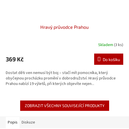
Hravý průvodce Prahou
Skladem
(3 ks)
369 Kč
Do košíku
Dostat děti ven nemusí být boj – stačí mít pomocníka, který
obyčejnou procházku promění v dobrodružství. Hravý průvodce
Prahou nabízí 19 výletů, při kterých objevíte nejen...
ZOBRAZIT VŠECHNY SOUVISEJÍCÍ PRODUKTY
Popis
Diskuze