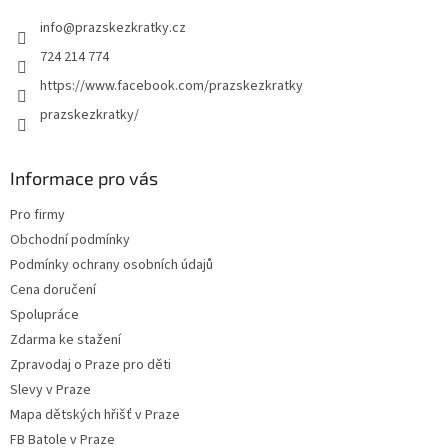
t
info
@
prazskezkratky.cz
í
724 214 774
https://www.facebook.com/prazskezkratky
prazskezkratky/
Informace pro vás
Pro firmy
Obchodní podmínky
Podmínky ochrany osobních údajů
Cena doručení
Spolupráce
Zdarma ke stažení
Zpravodaj o Praze pro děti
Slevy v Praze
Mapa dětských hřišť v Praze
FB Batole v Praze