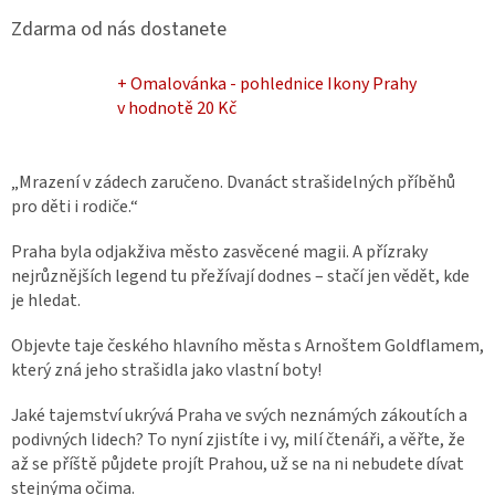
Zdarma od nás dostanete
+ Omalovánka - pohlednice Ikony Prahy
v hodnotě 20 Kč
Mrazení v zádech zaručeno. Dvanáct strašidelných příběhů
pro děti i rodiče.
Praha byla odjakživa město zasvěcené magii. A přízraky
nejrůznějších legend tu přežívají dodnes – stačí jen vědět, kde
je hledat.
Objevte taje českého hlavního města s Arnoštem Goldflamem,
který zná jeho strašidla jako vlastní boty!
Jaké tajemství ukrývá Praha ve svých neznámých zákoutích a
podivných lidech? To nyní zjistíte i vy, milí čtenáři, a věřte, že
až se příště půjdete projít Prahou, už se na ni nebudete dívat
stejnýma očima.