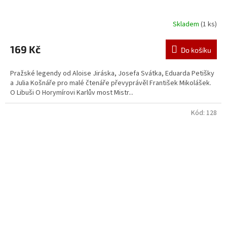
Skladem
(1 ks)
169 Kč
Do košíku
Pražské legendy od Aloise Jiráska, Josefa Svátka, Eduarda Petišky
a Julia Košnáře pro malé čtenáře převyprávěl František Mikolášek.
O Libuši O Horymírovi Karlův most Mistr...
Kód:
128