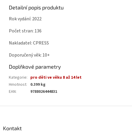
Detailní popis produktu
Rok vydání: 2022
Počet stran: 136
Nakladatel: CPRESS
Doporučený věk: 10+
Doplňkové parametry
Kategorie
:
pro děti ve věku 8 až 14 let
Hmotnost
:
0.399 kg
EAN
:
9788026444831
Z
á
p
a
Kontakt