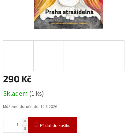
290 Kč
Měrná
Skladem
(1 ks)
cena:
Můžeme doručit do:
12.8.2026
Přidat do košíku