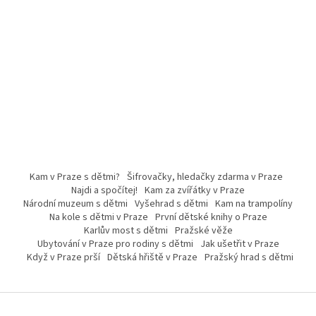
Kam v Praze s dětmi?
Šifrovačky, hledačky zdarma v Praze
Najdi a spočítej!
Kam za zvířátky v Praze
Národní muzeum s dětmi
Vyšehrad s dětmi
Kam na trampolíny
Na kole s dětmi v Praze
První dětské knihy o Praze
Karlův most s dětmi
Pražské věže
Ubytování v Praze pro rodiny s dětmi
Jak ušetřit v Praze
Když v Praze prší
Dětská hřiště v Praze
Pražský hrad s dětmi