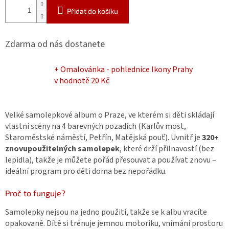
Přidat do košíku
Zdarma od nás dostanete
+ Omalovánka - pohlednice Ikony Prahy
v hodnotě 20 Kč
Velké samolepkové album o Praze, ve kterém si děti skládají
vlastní scény na 4 barevných pozadích (Karlův most,
Staroměstské náměstí, Petřín, Matějská pouť). Uvnitř je
320+
znovupoužitelných samolepek
, které drží přilnavostí (bez
lepidla), takže je můžete pořád přesouvat a používat znovu –
ideální program pro děti doma bez nepořádku.
Proč to funguje?
Samolepky nejsou na jedno použití, takže se k albu vracíte
opakovaně. Dítě si trénuje jemnou motoriku, vnímání prostoru