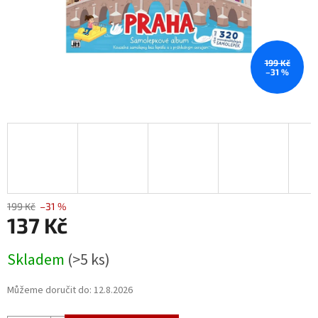
199 Kč
–31 %
199 Kč
–31 %
137 Kč
Měrná
Skladem
(>5 ks)
cena:
Můžeme doručit do:
12.8.2026