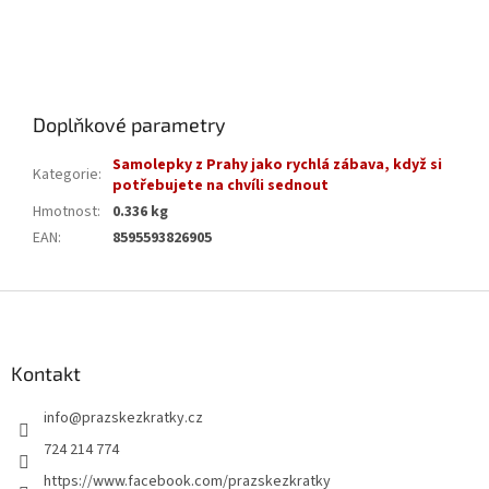
Doplňkové parametry
Samolepky z Prahy jako rychlá zábava, když si
Kategorie
:
potřebujete na chvíli sednout
Hmotnost
:
0.336 kg
EAN
:
8595593826905
Z
á
p
a
Kontakt
t
info
@
prazskezkratky.cz
í
724 214 774
https://www.facebook.com/prazskezkratky