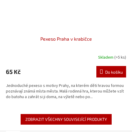
Pexeso Praha v krabičce
Skladem
(>5 ks)
65 Kč
Do košíku
Jednoduché pexeso s motivy Prahy, na kterém děti hravou formou
poznávají známá místa města. Malá rodinná hra, kterou můžete vzít
do batohu a zahrát si ji doma, na výletě nebo po...
ZOBRAZIT VŠECHNY SOUVISEJÍCÍ PRODUKTY