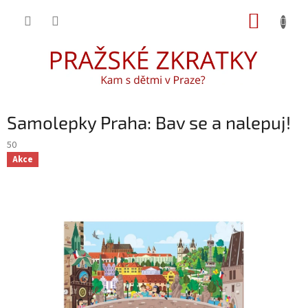
Přejít
NÁKUP
na
obsah
KOŠÍK
Samolepky Praha: Bav se a nalepuj!
50
Akce