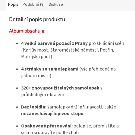
Popis
Podobné (8)
Diskuze
Detailní popis produktu
Album obsahuje:
4 velká barevná pozadí z Prahy
pro skládání scén
(Karlův most, Staroměstské náměstí, Petřín,
Matějská pouť)
4 stránky se samolepkami
(vše přehledně na
jednom místě)
320+ znovupoužitelných samolepek
s
průhledným okrajem
Bez lepidla:
samolepky drží přilnavostí, takže
nezanechávají lepivou stopu
Opakované přesouvání:
odlepíte, přemístíte a
scénu si upravíte podle chuti