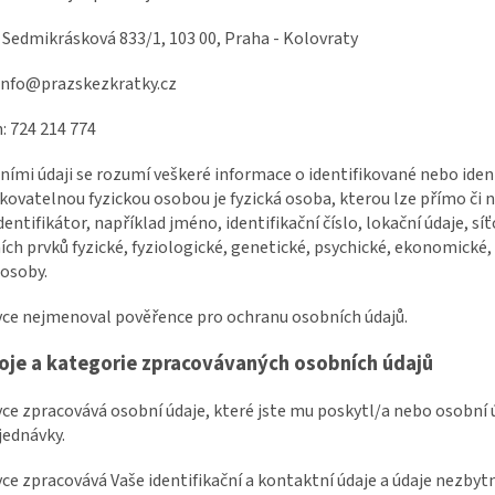
 Sedmikrásková 833/1, 103 00, Praha - Kolovraty
 info@prazskezkratky.cz
: 724 214 774
ními údaji se rozumí veškeré informace o identifikované nebo iden
ikovatelnou fyzickou osobou je fyzická osoba, kterou lze přímo č
identifikátor, například jméno, identifikační číslo, lokační údaje, sí
ích prvků fyzické, fyziologické, genetické, psychické, ekonomické,
 osoby.
ávce nejmenoval pověřence pro ochranu osobních údajů.
oje a kategorie zpracovávaných osobních údajů
vce zpracovává osobní údaje, které jste mu poskytl/a nebo osobní ú
jednávky.
vce zpracovává Vaše identifikační a kontaktní údaje a údaje nezbyt