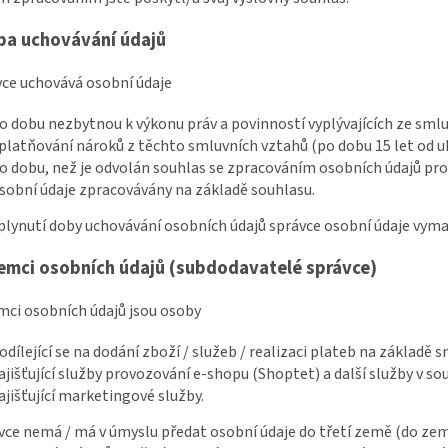
ba uchovávání údajů
vce uchovává osobní údaje
o dobu nezbytnou k výkonu práv a povinností vyplývajících ze sm
platňování nároků z těchto smluvních vztahů (po dobu 15 let od 
o dobu, než je odvolán souhlas se zpracováním osobních údajů pro 
sobní údaje zpracovávány na základě souhlasu.
uplynutí doby uchovávání osobních údajů správce osobní údaje vyma
jemci osobních údajů (subdodavatelé správce)
emci osobních údajů jsou osoby
odílející se na dodání zboží / služeb / realizaci plateb na základě 
ajišťující služby provozování e-shopu (Shoptet) a další služby v s
ajišťující marketingové služby.
ávce nemá / má v úmyslu předat osobní údaje do třetí země (do z