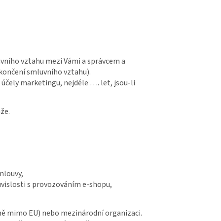
luvního vztahu mezi Vámi a správcem a
ukončení smluvního vztahu).
účely marketingu, nejdéle …. let, jsou-li
že.
smlouvy,
ouvislosti s provozováním e-shopu,
emě mimo EU) nebo mezinárodní organizaci.