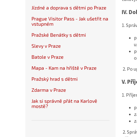
Jízdné a doprava s dětmi po Praze
IV.
Do
Prague Visitor Pass - Jak ušetřit na
vstupném
1. Sprá
Pražské Benátky s dětmi
p
u
Slevy v Praze
p
Batole v Praze
o
Mapa - Kam na hřiště v Praze
2. Po 
Pražský hrad s dětmi
V.
Pří
Zdarma v Praze
1. Příj
Jak si správně přát na Karlově
mostě?
p
z
z
2. Spr