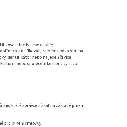
tifikovatelné fyzické osobě;
i nepřímo identifikovat, zejména odkazem na
ťový identifikátor nebo na jeden či více
 kulturní nebo společenské identity této
daje, které správce získal na základě plnění
né pro plnění smlouvy.