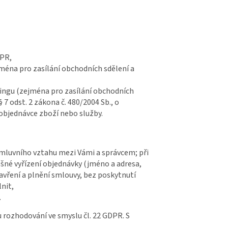
DPR,
éna pro zasílání obchodních sdělení a
ingu (zejména pro zasílání obchodních
§ 7 odst. 2 zákona č. 480/2004 Sb., o
 objednávce zboží nebo služby.
 smluvního vztahu mezi Vámi a správcem; při
ěšné vyřízení objednávky (jméno a adresa,
vření a plnění smlouvy, bez poskytnutí
lnit,
.
 rozhodování ve smyslu čl. 22 GDPR. S