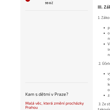
99 Kč
III.
Zá
1. Zák
p
o
n
V
s
n
2. Úče
v
o
k
o
Kam s dětmi v Praze?
z
Malá věc, která změní procházky
3. Ze 
Prahou
takovým