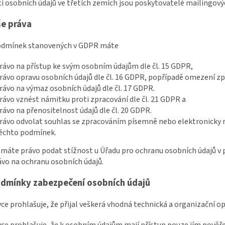
i osobních údajů ve třetích zemích jsou poskytovatelé mailingový
še práva
podmínek stanovených v GDPR máte
rávo na přístup ke svým osobním údajům dle čl. 15 GDPR,
rávo opravu osobních údajů dle čl. 16 GDPR, popřípadě omezení zpr
rávo na výmaz osobních údajů dle čl. 17 GDPR.
rávo vznést námitku proti zpracování dle čl. 21 GDPR a
rávo na přenositelnost údajů dle čl. 20 GDPR.
rávo odvolat souhlas se zpracováním písemně nebo elektronicky na
ěchto podmínek.
e máte právo podat stížnost u Úřadu pro ochranu osobních údajů v 
ávo na ochranu osobních údajů.
dmínky zabezpečení osobních údajů
vce prohlašuje, že přijal veškerá vhodná technická a organizační o
vce prohlašuje, že k osobním údajům mají přístup pouze jím pověř