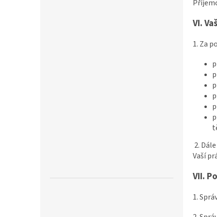
Příjemc
VI.
Va
1. Za 
p
p
p
p
p
p
t
2. Dál
Vaší pr
VII.
Po
1. Sprá
2. Sprá