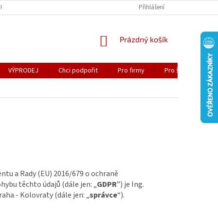
CH ÚDAJŮ
CENA DORUČENÍ
SPOLUPRÁCE
Přihlášení
ZDARMA KE STAŽEN
NÁKUPNÍ
Prázdný košík
KOŠÍK
VÝPRODEJ
Chci podpořit
Pro firmy
Pro školy
K
entu a Rady (EU) 2016/679 o ochraně
hybu těchto údajů (dále jen: „
GDPR
”) je Ing.
aha - Kolovraty (dále jen: „
správce
“).