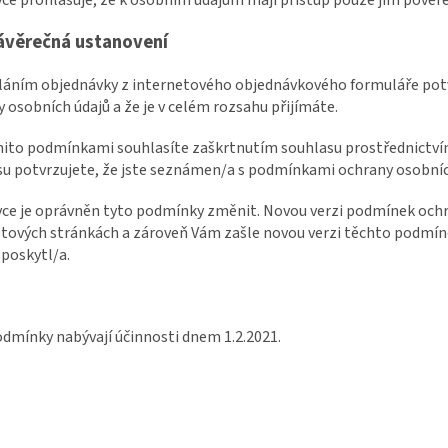
ávěrečná ustanovení
sláním objednávky z internetového objednávkového formuláře pot
 osobních údajů a že je v celém rozsahu přijímáte.
ěmito podmínkami souhlasíte zaškrtnutím souhlasu prostřednictv
u potvrzujete, že jste seznámen/a s podmínkami ochrany osobních 
vce je oprávněn tyto podmínky změnit. Novou verzi podmínek ochr
tových stránkách a zároveň Vám zašle novou verzi těchto podmíne
 poskytl/a.
dmínky nabývají účinnosti dnem 1.2.2021.