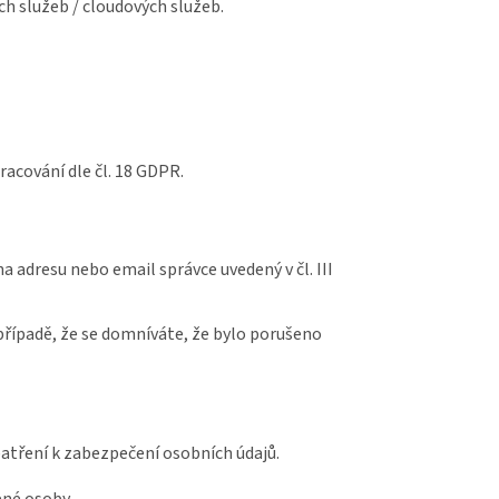
ch služeb / cloudových služeb.
acování dle čl. 18 GDPR.
 adresu nebo email správce uvedený v čl. III
případě, že se domníváte, že bylo porušeno
patření k zabezpečení osobních údajů.
ené osoby.