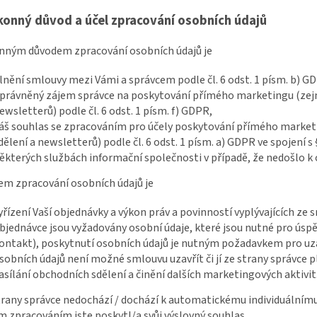
konný důvod a účel zpracování osobních údajů
onným důvodem zpracování osobních údajů je
lnění smlouvy mezi Vámi a správcem podle čl. 6 odst. 1 písm. b) G
právněný zájem správce na poskytování přímého marketingu (zejm
ewsletterů) podle čl. 6 odst. 1 písm. f) GDPR,
áš souhlas se zpracováním pro účely poskytování přímého market
dělení a newsletterů) podle čl. 6 odst. 1 písm. a) GDPR ve spojení s 
ěkterých službách informační společnosti v případě, že nedošlo k
lem zpracování osobních údajů je
yřízení Vaší objednávky a výkon práv a povinností vyplývajících ze
bjednávce jsou vyžadovány osobní údaje, které jsou nutné pro úsp
ontakt), poskytnutí osobních údajů je nutným požadavkem pro uza
sobních údajů není možné smlouvu uzavřít či jí ze strany správce p
asílání obchodních sdělení a činění dalších marketingových aktivit
strany správce nedochází / dochází k automatickému individuálnímu
 zpracováním jste poskytl/a svůj výslovný souhlas.