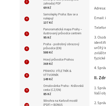
n
zahrada) PDF
e
69 Kč
Adresa:
l
Samolepky Praha: Bav se a
Email:
nalepuj!
137 Kč
Telefon
Panoramatická mapa Prahy –
ilustrovaný průvodce centrem
3. Osob
95 Kč
identif
Praha - podrobný obrazový
určitý 
průvodce (EN)
580 Kč
zvláštn
fyzické
Hravý průvodce Prahou
369 Kč
4. Spr
PRAHOU. VÝLETNÍK &
VÝTVORNÍK
II.
Zdr
149 Kč
Omalovánka Praha - Královská
1. Sprá
cesta (CZ/EN)
Vaší ob
85 Kč
Stínohra na Karlově mostě
2. Sprá
(PDF) + BONUS