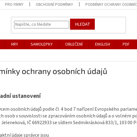
PRO FIRMY
OBCHODNÍ PODMÍNKY
PODMÍNKY OCHRANY OSOBNÍ
HLEDAT
HRY
SAMOLEPKY
OBLEČENÍ
ENGLISH
PDF
mínky ochrany osobních údajů
adní ustanovení
vcem osobních údajů podle čl. 4 bod 7 nařízení Evropského parlam
ch osob v souvislosti se zpracováním osobních údajů a o volném po
 Jeleneková, IČ
66922933
se sídlem Sedmikrásková 833/1, 103 00 Pr
aktní údaje správce jsou