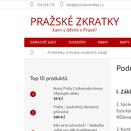
Přejít
724 214 774
info@prazskezkratky.cz
na
obsah
DÁRKOVÉ SADY
SUVENÝRY
KNIHY
MAPY
Domů
Podmínky ochrany osobních údajů
P
Pod
o
s
Top 10 produktů
t
r
Ikony Prahy | Vybarvujte doma.
I.
Zákl
a
Objevujte venku.
99 Kč
n
1. Sprá
n
Praha – podrobný obrazový
fyzický
průvodce
í
Růžena
580 Kč
p
a
Kdo se tu schovává? – hledačka
2. Kont
zvířat pro děti (Valdštejnská