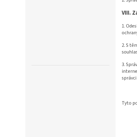
VIII.
Z
1. Ode
ochrany
2. S t
souhlas
3. Sprá
interne
správci
Tyto po