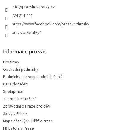
t
info
@
prazskezkratky.cz
í
724 214 774
https://www.facebook.com/prazskezkratky
prazskezkratky/
Informace pro vás
Pro firmy
Obchodní podmínky
Podmínky ochrany osobních údajů
Cena doručení
Spolupráce
Zdarma ke stažení
Zpravodaj o Praze pro děti
Slevy v Praze
Mapa dětských hřišť v Praze
FB Batole v Praze