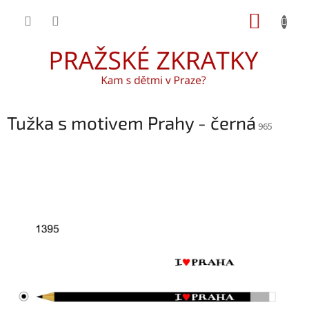
Přejít
NÁKUP
na
obsah
KOŠÍK
Tužka s motivem Prahy - černá
965