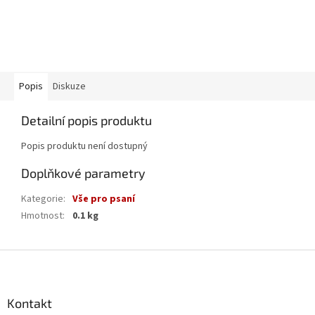
Popis
Diskuze
Detailní popis produktu
Popis produktu není dostupný
Doplňkové parametry
Kategorie
:
Vše pro psaní
Hmotnost
:
0.1 kg
Z
á
p
a
Kontakt