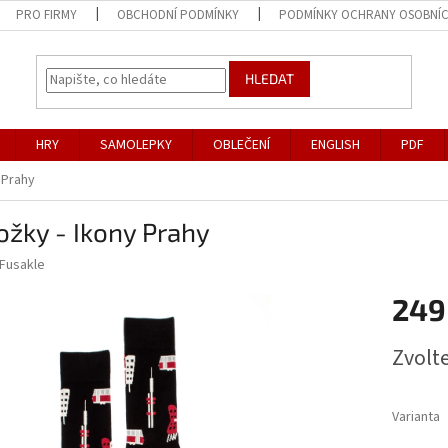
PRO FIRMY
OBCHODNÍ PODMÍNKY
PODMÍNKY OCHRANY OSOBNÍ
HLEDAT
HRY
SAMOLEPKY
OBLEČENÍ
ENGLISH
PDF
 Prahy
žky - Ikony Prahy
Fusakle
249
Měrná
Zvolt
cena:
Varianta