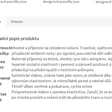
nové ponožky jsou
designové ponožky jsou
designové
vané a vyráběné s
navrhované a vyráběné s
navrhované
 šikovnými a milými lidmi
láskou šikovnými a milými lidmi
láskou šiko
...
v Česku...
v Česku...
s
Diskuze
ailní popis produktu
stnosti
Vhodné a příjemné na celodenní nošení. Trvanlivé, opětovn
ožky:
přizpůsobí velikosti nohy i po vyprání, jsou odolné vůči oděr
Materiál příjemný na dotek, vhodný i pro lidi s alergiemi. Jej
lna
tepelně-izolační vlastnosti i pevnost a zároveň pružnost ji
%):
předurčují na přední využití v textilním průmyslu.
Syntetické vlákno, známé také jako nylon, je oblíbené díky
yamid
výborným vlastnostem. Je mimořádně pevné a odolné vůči 
):
Téměř vůbec nevlhne a pokud ano, rychle schne.
Polyuretanové vlákno s vysokou elasticitou. Zaručí, že se p
stan
po mnoha praních a nošení vrátí do původního tvaru a rozm
):