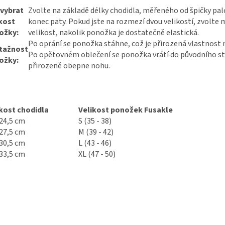
 vybrat
Zvolte na základě délky chodidla, měřeného od špičky pal
kost
konec paty. Pokud jste na rozmezí dvou velikostí, zvolte 
ožky:
velikost, nakolik ponožka je dostatečně elastická.
Po oprání se ponožka stáhne, což je přirozená vlastnost 
tažnost
Po opětovném oblečení se ponožka vrátí do původního st
ožky:
přirozeně obepne nohu.
kost chodidla
Velikost ponožek Fusakle
 24,5 cm
S (35 - 38)
 27,5 cm
M (39 - 42)
 30,5 cm
L (43 - 46)
 33,5 cm
XL (47 - 50)