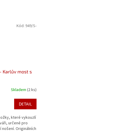
Kód:
949/S-
- Karlův most s
Skladem
(2 ks)
DETAIL
ožky, které vykouzlí
váři, určené pro
 nošení. Originálních