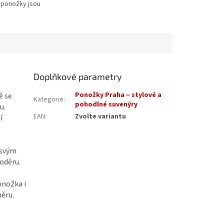
 ponožky jsou
 a vyráběné s
vnými a milými lidmi
Doplňkové parametry
Ponožky Praha – stylové a
ě se
Kategorie
:
pohodlné suvenýry
u.
EAN
:
Zvolte variantu
í
 svým
oděru.
onožka i
ěru.