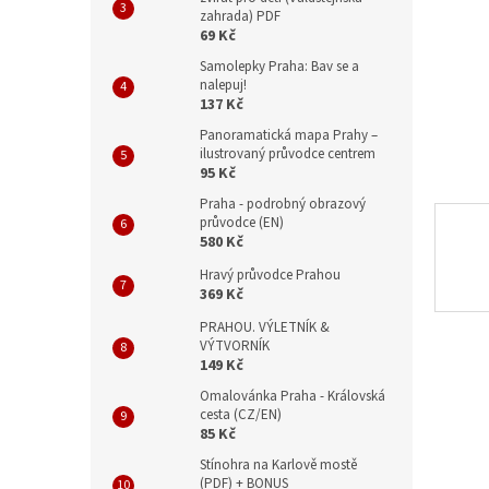
n
zahrada) PDF
e
69 Kč
l
Samolepky Praha: Bav se a
nalepuj!
137 Kč
Panoramatická mapa Prahy –
ilustrovaný průvodce centrem
95 Kč
Praha - podrobný obrazový
průvodce (EN)
580 Kč
Hravý průvodce Prahou
369 Kč
PRAHOU. VÝLETNÍK &
VÝTVORNÍK
149 Kč
Omalovánka Praha - Královská
cesta (CZ/EN)
85 Kč
Stínohra na Karlově mostě
(PDF) + BONUS