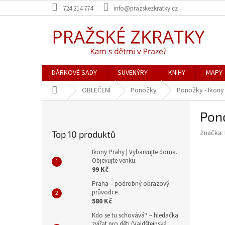
Přejít
724 214 774
info@prazskezkratky.cz
na
obsah
DÁRKOVÉ SADY
SUVENÝRY
KNIHY
MAPY
Domů
OBLEČENÍ
Ponožky
Ponožky - Ikony
P
Pono
o
s
Značka:
Top 10 produktů
t
r
Ikony Prahy | Vybarvujte doma.
a
Objevujte venku.
99 Kč
n
n
Praha – podrobný obrazový
průvodce
í
580 Kč
p
a
Kdo se tu schovává? – hledačka
zvířat pro děti (Valdštejnská