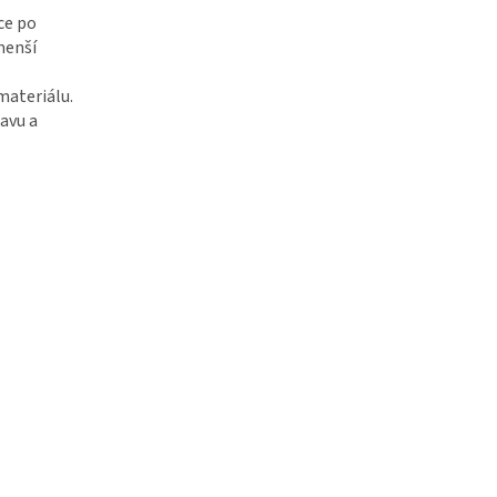
ce po
menší
materiálu.
avu a