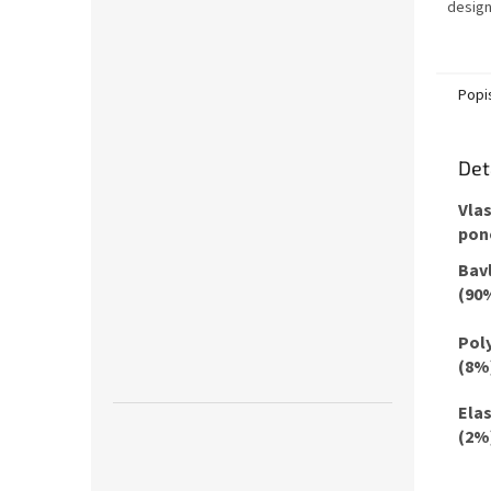
desig
navrho
láskou
v Česku
Popi
Det
Vla
pon
Bav
(90
Pol
(8%
Ela
(2%