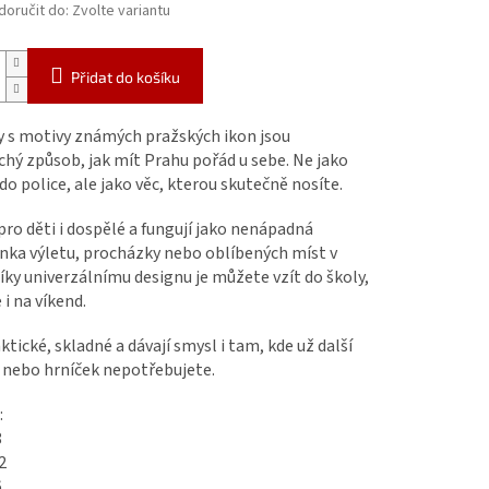
oručit do:
Zvolte variantu
Přidat do košíku
 s motivy známých pražských ikon jsou
hý způsob, jak mít Prahu pořád u sebe. Ne jako
do police, ale jako věc, kterou skutečně nosíte.
pro děti i dospělé a fungují jako nenápadná
nka výletu, procházky nebo oblíbených míst v
íky univerzálnímu designu je můžete vzít do školy,
 i na víkend.
ktické, skladné a dávají smysl i tam, kde už další
nebo hrníček nepotřebujete.
:
8
2
6