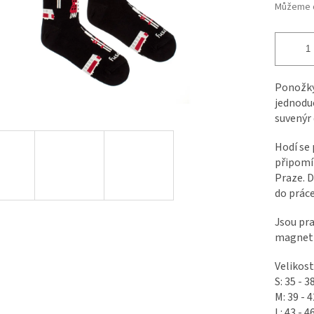
Můžeme d
Ponožky
jednoduc
suvenýr 
Hodí se 
připomí
Praze. D
do práce
Jsou pra
magnet 
Velikost
S: 35 - 3
M: 39 - 4
L: 43 - 4