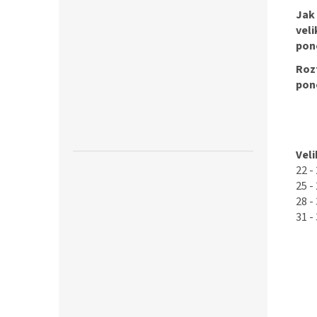
Jak
veli
pon
Roz
pon
Veli
22 -
25 -
28 -
31 -