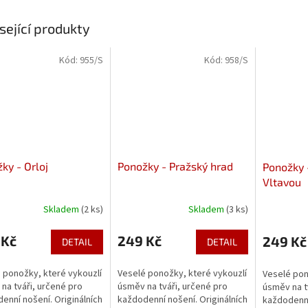
sející produkty
Kód:
955/S
Kód:
958/S
ky - Orloj
Ponožky - Pražský hrad
Ponožky 
Vltavou
Skladem
(2 ks)
Skladem
(3 ks)
 Kč
249 Kč
249 Kč
DETAIL
DETAIL
 ponožky, které vykouzlí
Veselé ponožky, které vykouzlí
Veselé pon
na tváři, určené pro
úsměv na tváři, určené pro
úsměv na t
enní nošení. Originálních
každodenní nošení. Originálních
každodenní