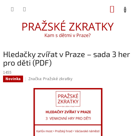
Přejít
NÁKUP
na
obsah
KOŠÍK
Hledačky zvířat v Praze – sada 3 her
pro děti (PDF)
1455
Značka:
Pražské zkratky
Novinka