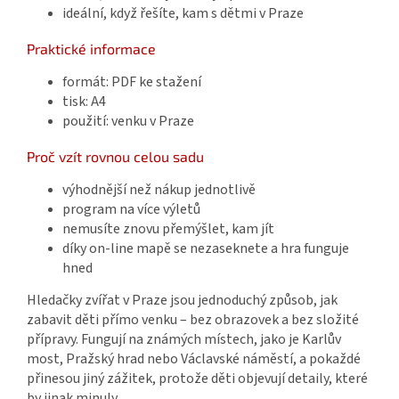
ideální, když řešíte, kam s dětmi v Praze
Praktické informace
formát: PDF ke stažení
tisk: A4
použití: venku v Praze
Proč vzít rovnou celou sadu
výhodnější než nákup jednotlivě
program na více výletů
nemusíte znovu přemýšlet, kam jít
díky on-line mapě se nezaseknete a hra funguje
hned
Hledačky zvířat v Praze jsou jednoduchý způsob, jak
zabavit děti přímo venku – bez obrazovek a bez složité
přípravy. Fungují na známých místech, jako je Karlův
most, Pražský hrad nebo Václavské náměstí, a pokaždé
přinesou jiný zážitek, protože děti objevují detaily, které
by jinak minuly.