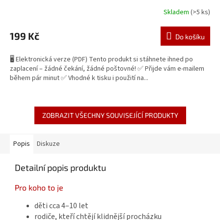
Skladem
(>5 ks)
199 Kč
Do košíku
🖥️ Elektronická verze (PDF) Tento produkt si stáhnete ihned po
zaplacení – žádné čekání, žádné poštovné! ✅ Přijde vám e‑mailem
během pár minut ✅ Vhodné k tisku i použití na...
ZOBRAZIT VŠECHNY SOUVISEJÍCÍ PRODUKTY
Popis
Diskuze
Detailní popis produktu
Pro koho to je
děti cca 4–10 let
rodiče, kteří chtějí klidnější procházku