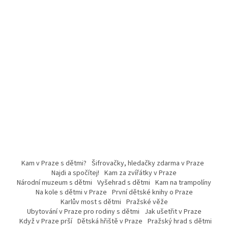
Kam v Praze s dětmi?
Šifrovačky, hledačky zdarma v Praze
Najdi a spočítej!
Kam za zvířátky v Praze
Národní muzeum s dětmi
Vyšehrad s dětmi
Kam na trampolíny
Na kole s dětmi v Praze
První dětské knihy o Praze
Karlův most s dětmi
Pražské věže
Ubytování v Praze pro rodiny s dětmi
Jak ušetřit v Praze
Když v Praze prší
Dětská hřiště v Praze
Pražský hrad s dětmi