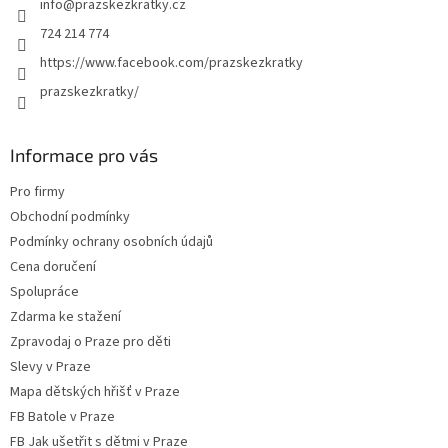
info
@
prazskezkratky.cz
í
724 214 774
https://www.facebook.com/prazskezkratky
prazskezkratky/
Informace pro vás
Pro firmy
Obchodní podmínky
Podmínky ochrany osobních údajů
Cena doručení
Spolupráce
Zdarma ke stažení
Zpravodaj o Praze pro děti
Slevy v Praze
Mapa dětských hřišť v Praze
FB Batole v Praze
FB Jak ušetřit s dětmi v Praze