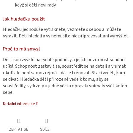
když si děti neví rady
Jak hledačku použít
Hledačku jednoduše vytisknete, vezmete s sebou a můžete
vyrazit. Děti hledají a vy nemusíte nic připravovat ani vymýšlet.
Proč to má smysl
Děti jsou zvyklé na rychlé podněty a jejich pozornost snadno
utíká. Schopnost zastavit se, soustředit se na detail a vnímat
okolí ale není samozřejmá – dá se trénovat. Stačí vědět, kam
se dívat. Hledačka děti přirozeně vede k tomu, aby se
soustředily, vydržely u jedné věci a opravdu vnímaly svět kolem
sebe.
Detailní informace
ZEPTAT SE
SDÍLET