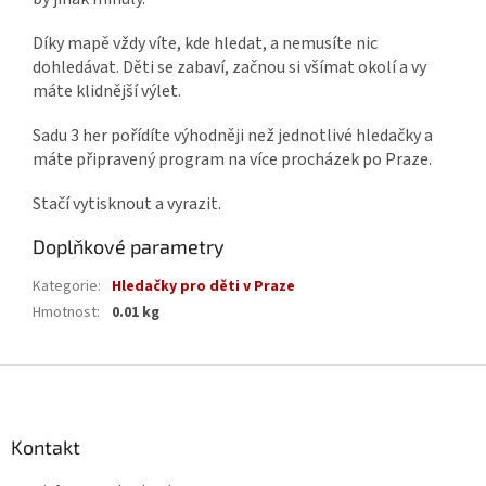
Díky mapě vždy víte, kde hledat, a nemusíte nic
dohledávat. Děti se zabaví, začnou si všímat okolí a vy
máte klidnější výlet.
Sadu 3 her pořídíte výhodněji než jednotlivé hledačky a
máte připravený program na více procházek po Praze.
Stačí vytisknout a vyrazit.
Doplňkové parametry
Kategorie
:
Hledačky pro děti v Praze
Hmotnost
:
0.01 kg
Z
á
p
a
Kontakt
t