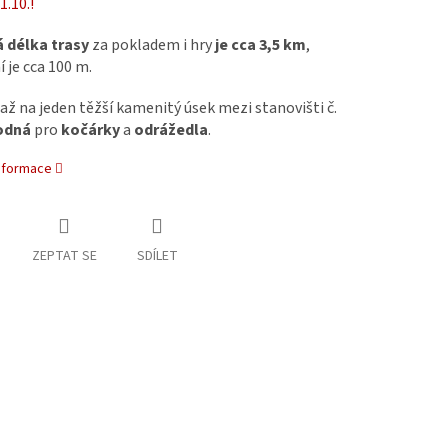
1.10.!
 délka trasy
za pokladem i hry
je cca 3,5 km
,
 je cca 100 m.
 až na jeden těžší kamenitý úsek mezi stanovišti č.
odná
pro
kočárky
a
odrážedla
.
informace
ZEPTAT SE
SDÍLET