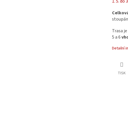
1. 5. do 3
Celková
stoupání
Trasa je
5 a 6
vh
Detailní 
TISK