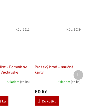
Kód:
1211
Kód:
1039
list - Pomník sv.
Pražský hrad - naučné
(Václavské
karty
Další
produkt
 PDF
Skladem
(>5 ks)
Skladem
(>5 ks)
60 Kč
šíku
Do košíku