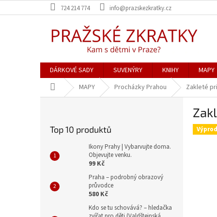
Přejít
724 214 774
info@prazskezkratky.cz
na
obsah
DÁRKOVÉ SADY
SUVENÝRY
KNIHY
MAPY
Domů
MAPY
Procházky Prahou
Zakleté pr
P
Zakl
o
s
Top 10 produktů
Výprod
t
r
Ikony Prahy | Vybarvujte doma.
a
Objevujte venku.
99 Kč
n
n
Praha – podrobný obrazový
průvodce
í
580 Kč
p
a
Kdo se tu schovává? – hledačka
zvířat pro děti (Valdštejnská