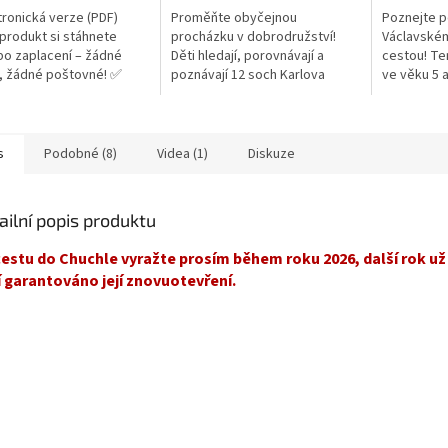
ktronická verze (PDF)
Proměňte obyčejnou
Poznejte p
produkt si stáhnete
procházku v dobrodružství!
Václavském
po zaplacení – žádné
Děti hledají, porovnávají a
cestou! Ten
, žádné poštovné! ✅
poznávají 12 soch Karlova
ve věku 5 
 vám e‑mailem během pár
mostu jen podle jejich stínů. Z
děti s leg
✅ Vhodné k tisku i použití
jednoduchého listu se tak
sv. Václava.
stane hra, při...
s
Podobné (8)
Videa (1)
Diskuze
ailní popis produktu
estu do Chuchle vyražte prosím během roku 2026, další rok u
 garantováno její znovuotevření.