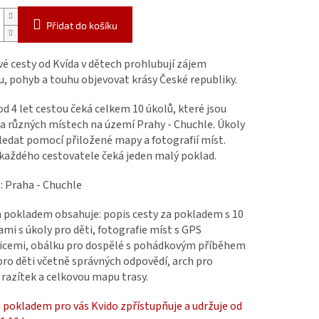
Přidat do košíku
é cesty od Kvída v dětech prohlubují zájem
u, pohyb a touhu objevovat krásy České republiky.
od 4 let cestou čeká celkem 10 úkolů, které jsou
a různých místech na území Prahy - Chuchle. Úkoly
edat pomocí přiložené mapy a fotografií míst.
a každého cestovatele čeká jeden malý poklad.
: Praha - Chuchle
a pokladem obsahuje: popis cesty za pokladem s 10
mi s úkoly pro děti, fotografie míst s GPS
icemi, obálku pro dospělé s pohádkovým příběhem
pro děti včetně správných odpovědí, arch pro
 razítek a celkovou mapu trasy.
 pokladem pro vás Kvido zpřístupňuje a udržuje od