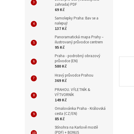
n
zahrada) PDF
e
69 Kč
l
Samolepky Praha: Bav se a
nalepuj!
137 Kč
Panoramatická mapa Prahy –
ilustrovaný průvodce centrem
95 Kč
Praha - podrobný obrazový
průvodce (EN)
580 Kč
Hravý průvodce Prahou
369 Kč
PRAHOU. VÝLETNÍK &
VÝTVORNÍK
149 Kč
Omalovánka Praha - Královská
cesta (CZ/EN)
85 Kč
Stínohra na Karlově mostě
(PDF) + BONUS