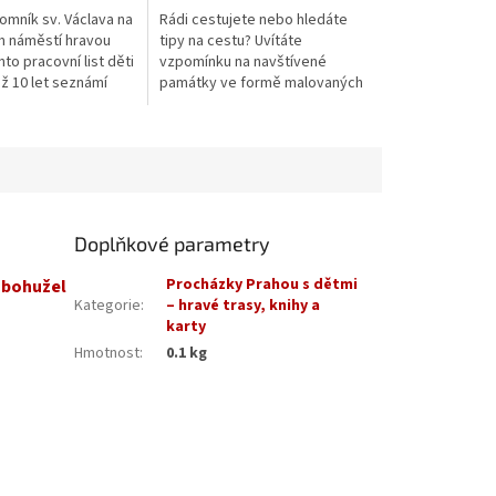
omník sv. Václava na
Rádi cestujete nebo hledáte
 náměstí hravou
tipy na cestu? Uvítáte
to pracovní list děti
vzpomínku na navštívené
až 10 let seznámí
památky ve formě malovaných
endárním pomníkem
obrázků? Chcete získat
 Díky...
soukromého průvodce s
nejdůležitějšími daty a...
Doplňkové parametry
Procházky Prahou s dětmi
ž bohužel
Kategorie
:
– hravé trasy, knihy a
karty
Hmotnost
:
0.1 kg