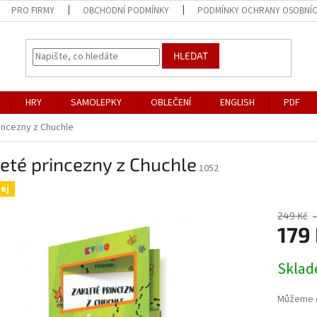
PRO FIRMY
OBCHODNÍ PODMÍNKY
PODMÍNKY OCHRANY OSOBNÍ
HLEDAT
HRY
SAMOLEPKY
OBLEČENÍ
ENGLISH
PDF
incezny z Chuchle
eté princezny z Chuchle
1052
ej
249 Kč
179
Měrná
Skla
cena:
Můžeme d