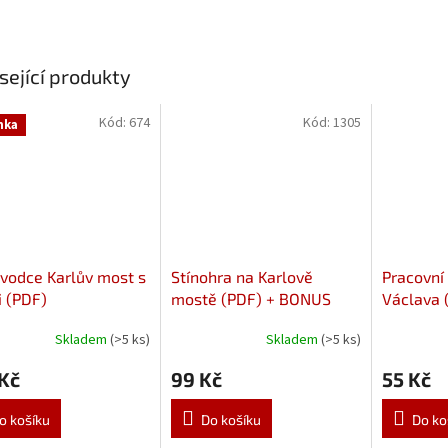
sející produkty
Kód:
674
Kód:
1305
nka
vodce Karlův most s
Stínohra na Karlově
Pracovní 
 (PDF)
mostě (PDF) + BONUS
Václava 
náměstí)
Skladem
(>5 ks)
Skladem
(>5 ks)
Kč
99 Kč
55 Kč
o košíku
Do košíku
Do ko