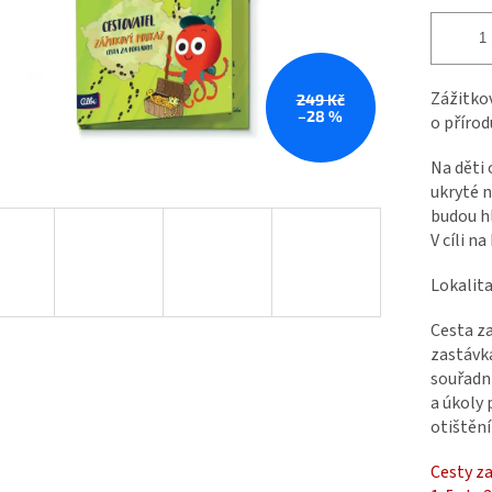
Zážitkov
249 Kč
–28 %
o přírod
Na děti 
ukryté n
budou hl
V cíli n
Lokalita
Cesta z
zastávka
souřadn
a úkoly 
otištění
Cesty za