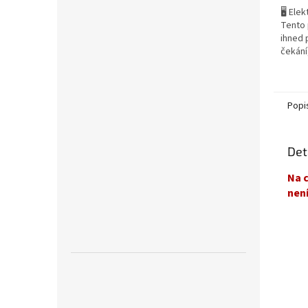
🖥️ Ele
Tento 
ihned 
čekání
Přijde
minut 
na...
Popi
Det
Na c
není