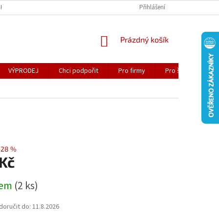
CH ÚDAJŮ
CENA DORUČENÍ
SPOLUPRÁCE
Přihlášení
ZDARMA KE STAŽEN
NÁKUPNÍ
Prázdný košík
KOŠÍK
VÝPRODEJ
Chci podpořit
Pro firmy
Pro školy
K
–28 %
 Kč
dem
(2 ks)
oručit do:
11.8.2026