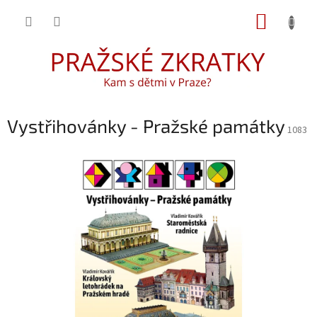
Přejít
NÁKUP
na
obsah
KOŠÍK
Vystřihovánky - Pražské památky
1083