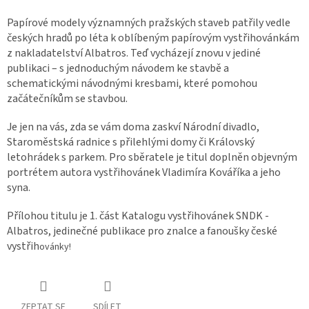
Papírové modely významných pražských staveb patřily vedle
českých hradů po léta k oblíbeným papírovým vystřihovánkám
z nakladatelství Albatros. Teď vycházejí znovu v jediné
publikaci – s jednoduchým návodem ke stavbě a
schematickými návodnými kresbami, které pomohou
začátečníkům se stavbou.
Je jen na vás, zda se vám doma zaskví Národní divadlo,
Staroměstská radnice s přilehlými domy či Královský
letohrádek s parkem. Pro sběratele je titul doplněn objevným
portrétem autora vystřihovánek Vladimíra Kováříka a jeho
syna.
Přílohou titulu je 1. část Katalogu vystřihovánek SNDK -
Albatros, jedinečné publikace pro znalce a fanoušky české
vystřih
ovánky!
ZEPTAT SE
SDÍLET