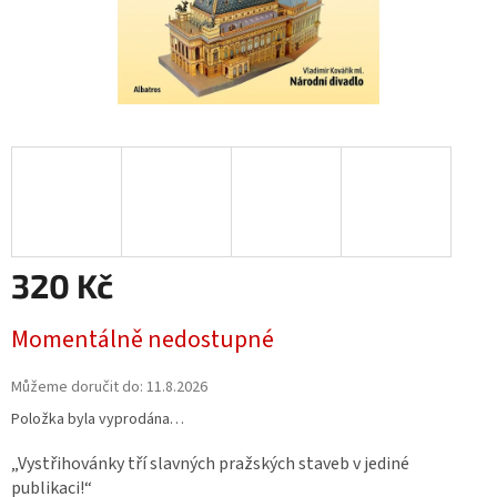
320 Kč
Měrná
Momentálně nedostupné
cena:
Můžeme doručit do:
11.8.2026
Položka byla vyprodána…
Vystřihovánky tří slavných pražských staveb v jediné
publikaci!