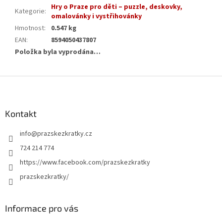
Hry o Praze pro děti – puzzle, deskovky,
Kategorie
:
omalovánky i vystřihovánky
Hmotnost
:
0.547 kg
EAN
:
8594050437807
Položka byla vyprodána…
Z
á
p
a
Kontakt
t
info
@
prazskezkratky.cz
í
724 214 774
https://www.facebook.com/prazskezkratky
prazskezkratky/
Informace pro vás