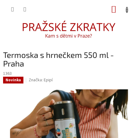
Přejít
NÁKUP
na
obsah
KOŠÍK
Termoska s hrnečkem 550 ml -
Praha
1363
Značka:
Epipí
Novinka