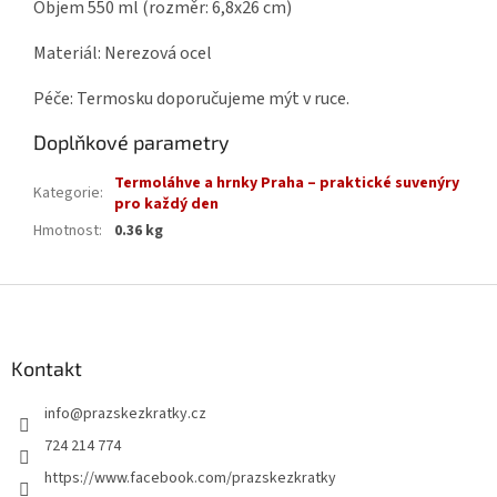
Objem 550 ml
(rozměr: 6,8x26 cm)
Materiál: Nerezová ocel
Péče: Termosku doporučujeme mýt v ruce.
Doplňkové parametry
Termoláhve a hrnky Praha – praktické suvenýry
Kategorie
:
pro každý den
Hmotnost
:
0.36 kg
Z
á
p
a
Kontakt
t
info
@
prazskezkratky.cz
í
724 214 774
https://www.facebook.com/prazskezkratky