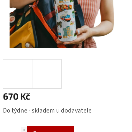
670 Kč
Měrná
Do týdne - skladem u dodavatele
cena: