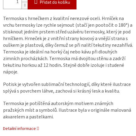
Přidat do košíku
Termoska s hrnečkem z kvalitní nerezové oceli. Hrníček na
vrchu termosky lze rychle sejmout (stačí jen pootočit o 180°) a
stisknout jedním prstem střed uzávěru termosky, který je pod
hrníčkem. Hrneček je z vnitřní strany kovový a vnější strana s
ouškem je plastová, díky čemuž se při nalití tekutiny nezahřívá.
Termoska je ideální na horký čaj nebo kávu při dlouhých
zimních procházkách. Termoska má dvojitou stěnu a zadrží
tekutinu horkou až 12 hodin
.
Stejně dobře izoluje i studené
nápoje.
Potisk je vytvořen sublimační technologií, díky které ilustrace
splývá s povrchem láhve, zachová si krásný lesk a kvalitu.
Termoska je potištěná autorským motivem známých
pražských míst a symbolů. Ilustrace byla v originále malovaná
akvarelem a pastelkami.
Detailní informace